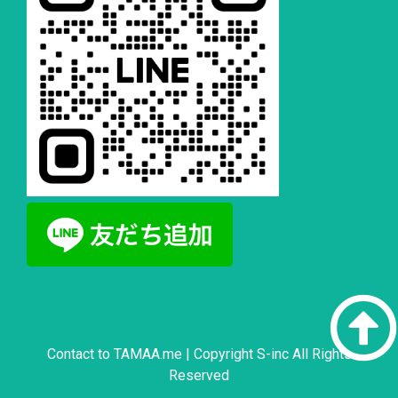
Contact to
TAMAA.me
| Copyright S-inc All Rights
Reserved