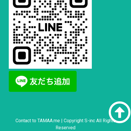
Contact to
TAMAA.me
| Copyright S-inc All Rights
Reserved