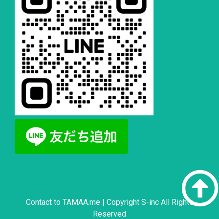
Contact to
TAMAA.me
| Copyright S-inc All Rights
Reserved