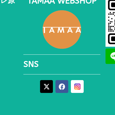
ーレ原
TAMAA WEBSHOP
SNS